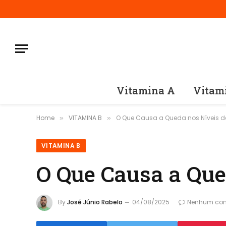
Vitamina A
Vitam
Home
VITAMINA B
O Que Causa a Queda nos Níveis d
»
»
VITAMINA B
O Que Causa a Que
By
José Júnio Rabelo
04/08/2025
Nenhum com