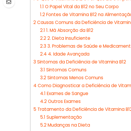
1.1
O Papel Vital da B12 no Seu Corpo
1.2
Fontes de Vitamina B12 na Alimentaçã
2
Causas Comuns da Deficiência de Vitamin
2.1
1. Má Absorção da B12
2.2
2. Dieta Insuficiente
2.3
3. Problemas de Saúde e Medicament
2.4
4. Idade Avançada
3
Sintomas da Deficiência de Vitamina B12
3.1
Sintomas Comuns
3.2
Sintomas Menos Comuns
4
Como Diagnosticar a Deficiência de Vitam
4.1
Exames de Sangue
4.2
Outros Exames
5
Tratamento da Deficiência de Vitamina B1
5.1
Suplementação
5.2
Mudanças na Dieta