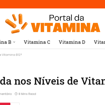
ina B
Vitamina C
Vitamina D
Vita
e Vitamina B12?
da nos Níveis de Vita
entário
8 Mins Read