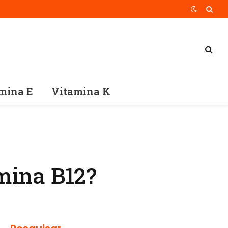
mina E
Vitamina K
mina B12?