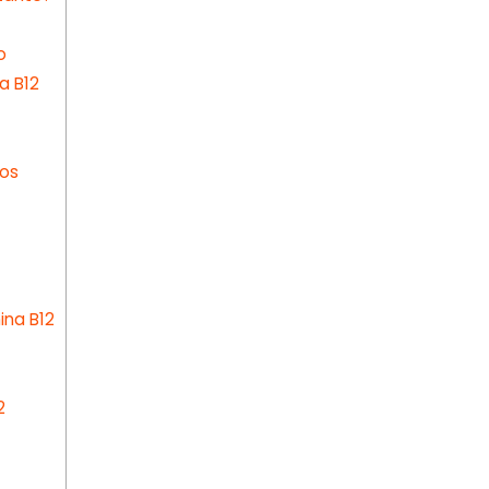
o
a B12
os
ina B12
2