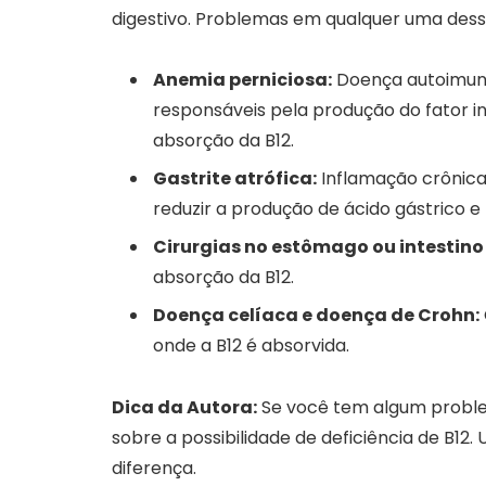
digestivo. Problemas em qualquer uma dess
Anemia perniciosa:
Doença autoimune
responsáveis pela produção do fator i
absorção da B12.
Gastrite atrófica:
Inflamação crônica
reduzir a produção de ácido gástrico e 
Cirurgias no estômago ou intestino
absorção da B12.
Doença celíaca e doença de Crohn:
onde a B12 é absorvida.
Dica da Autora:
Se você tem algum proble
sobre a possibilidade de deficiência de B1
diferença.