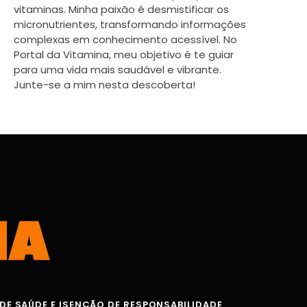
vitaminas. Minha paixão é desmistificar os
micronutrientes, transformando informações
complexas em conhecimento acessível. No
Portal da Vitamina, meu objetivo é te guiar
para uma vida mais saudável e vibrante.
Junte-se a mim nesta descoberta!
DE SAÚDE E ISENÇÃO DE RESPONSABILIDADE