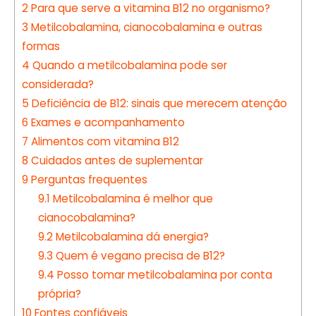
2
Para que serve a vitamina B12 no organismo?
3
Metilcobalamina, cianocobalamina e outras
formas
4
Quando a metilcobalamina pode ser
considerada?
5
Deficiência de B12: sinais que merecem atenção
6
Exames e acompanhamento
7
Alimentos com vitamina B12
8
Cuidados antes de suplementar
9
Perguntas frequentes
9.1
Metilcobalamina é melhor que
cianocobalamina?
9.2
Metilcobalamina dá energia?
9.3
Quem é vegano precisa de B12?
9.4
Posso tomar metilcobalamina por conta
própria?
10
Fontes confiáveis