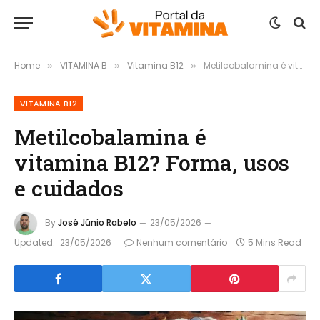
Home
VITAMINA B
Vitamina B12
Metilcobalamina é vitamina B12? Forma, usos e cuidados
»
»
»
VITAMINA B12
Metilcobalamina é
vitamina B12? Forma, usos
e cuidados
By
José Júnio Rabelo
23/05/2026
Updated:
23/05/2026
Nenhum comentário
5 Mins Read