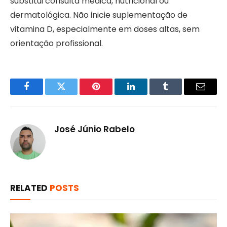
substitui consulta médica, nutricional ou
dermatológica. Não inicie suplementação de
vitamina D, especialmente em doses altas, sem
orientação profissional.
Facebook
Twitter
Pinterest
LinkedIn
Tumblr
Email
José Júnio Rabelo
RELATED
POSTS