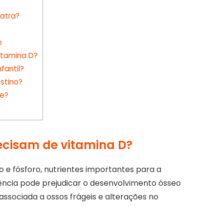
atra?
o
itamina D?
fantil?
stino?
se?
ecisam de vitamina D?
o e fósforo, nutrientes importantes para a
iência pode prejudicar o desenvolvimento ósseo
associada a ossos frágeis e alterações no