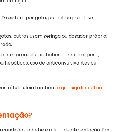
com atenção:
 D existem por gota, por mL ou por dose
otas, outros usam seringa ou dosador próprio;
rada.
te em prematuros, bebês com baixo peso,
ou hepáticos, uso de anticonvulsivantes ou
nos rótulos, leia também
o que significa UI na
entação?
a condição do bebê e o tipo de alimentação. Em