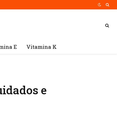
mina E
Vitamina K
uidados e