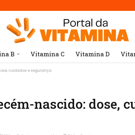
ina B
Vitamina C
Vitamina D
Vita
dose, cuidados e segurança
ecém-nascido: dose, c