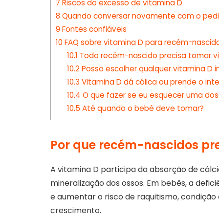
7
Riscos do excesso de vitamina D
8
Quando conversar novamente com o pedi
9
Fontes confiáveis
10
FAQ sobre vitamina D para recém-nascid
10.1
Todo recém-nascido precisa tomar v
10.2
Posso escolher qualquer vitamina D in
10.3
Vitamina D dá cólica ou prende o inte
10.4
O que fazer se eu esquecer uma do
10.5
Até quando o bebê deve tomar?
Por que recém-nascidos pr
A vitamina D participa da absorção de cálci
mineralização dos ossos. Em bebês, a defic
e aumentar o risco de raquitismo, condição 
crescimento.