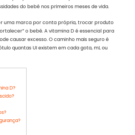
ssidades do bebê nos primeiros meses de vida.
her uma marca por conta própria, trocar produto
rtalecer” o bebê. A vitamina D é essencial para
ode causar excesso. O caminho mais seguro é
 rótulo quantas UI existem em cada gota, mL ou
mina D?
scido?
os?
gurança?