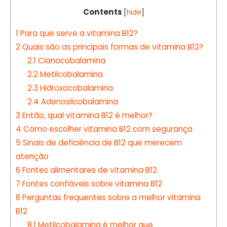
Contents
[
hide
]
1
Para que serve a vitamina B12?
2
Quais são as principais formas de vitamina B12?
2.1
Cianocobalamina
2.2
Metilcobalamina
2.3
Hidroxocobalamina
2.4
Adenosilcobalamina
3
Então, qual vitamina B12 é melhor?
4
Como escolher vitamina B12 com segurança
5
Sinais de deficiência de B12 que merecem
atenção
6
Fontes alimentares de vitamina B12
7
Fontes confiáveis sobre vitamina B12
8
Perguntas frequentes sobre a melhor vitamina
B12
8.1
Metilcobalamina é melhor que