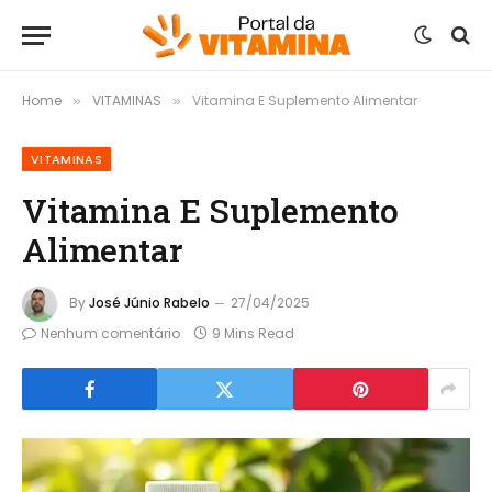
Home
VITAMINAS
Vitamina E Suplemento Alimentar
»
»
VITAMINAS
Vitamina E Suplemento
Alimentar
By
José Júnio Rabelo
27/04/2025
Nenhum comentário
9 Mins Read