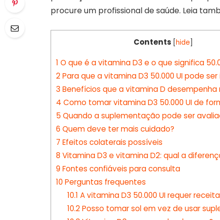
procure um profissional de saúde. Leia ta
Contents
[
hide
]
1
O que é a vitamina D3 e o que significa 50.
2
Para que a vitamina D3 50.000 UI pode ser
3
Benefícios que a vitamina D desempenha
4
Como tomar vitamina D3 50.000 UI de for
5
Quando a suplementação pode ser avali
6
Quem deve ter mais cuidado?
7
Efeitos colaterais possíveis
8
Vitamina D3 e vitamina D2: qual a diferenç
9
Fontes confiáveis para consulta
10
Perguntas frequentes
10.1
A vitamina D3 50.000 UI requer receit
10.2
Posso tomar sol em vez de usar sup