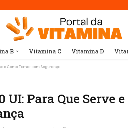
ina B
Vitamina C
Vitamina D
Vita
Serve e Como Tomar com Segurança
0 UI: Para Que Serve 
ança