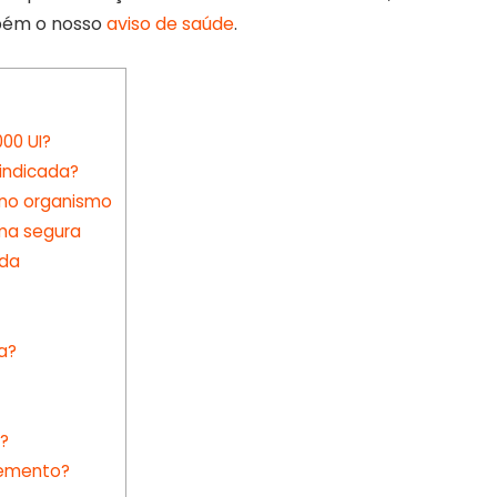
mbém o nosso
aviso de saúde
.
000 UI?
 indicada?
 no organismo
ma segura
ada
a?
a?
lemento?