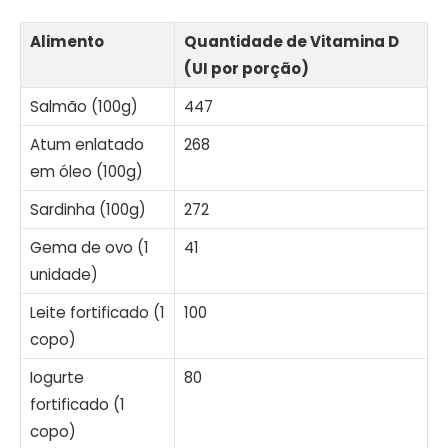
Alimento
Quantidade de Vitamina D
(UI por porção)
Salmão (100g)
447
Atum enlatado
268
em óleo (100g)
Sardinha (100g)
272
Gema de ovo (1
41
unidade)
Leite fortificado (1
100
copo)
Iogurte
80
fortificado (1
copo)