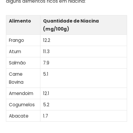
alguns alimentos ricos em niacina:
Alimento
Quantidade de Niacina
(mg/100g)
Frango
12.2
Atum
11.3
Salmão
7.9
Carne
5.1
Bovina
Amendoim
12.1
Cogumelos
5.2
Abacate
1.7