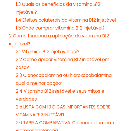
1.3
Quais os benefícios da vitamina B12
injetável?
1.4
Efeitos colaterais da vitamina B12 injetável
1.5
Onde comprar vitamina B12 injetável?
2
Como funciona a aplicação da vitamina B12
injetável?
2.1
Vitamina B12 injetável dói?
2.2
Como aplicar vitamina B12 injetável em
casa?
2.3
Cianocobalamina ou hidroxocobalamina:
qual a melhor opção?
2.4
Vitamina B12 injetável e seus mitos e
verdades
2.5
LISTA COM 10 DICAS IMPORTANTES SOBRE
VITAMINA B12 INJETÁVEL:
2.6
TABELA COMPARATIVA: Cianocobalamina x
Hidroxocobalamina