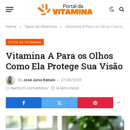
Home
Tipos de Vitamina
Vitamina A Para os Olhos Como Ela Protege Sua Visão
»
»
TIPOS DE VITAMINA
Vitamina A Para os Olhos
Como Ela Protege Sua Visão
By
José Júnio Rabelo
27/06/2025
Nenhum comentário
14 Mins Read