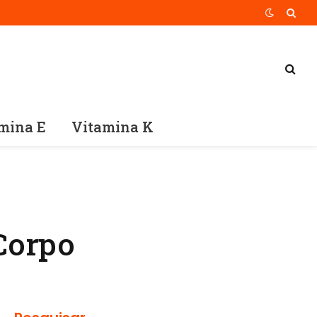
mina E
Vitamina K
Corpo