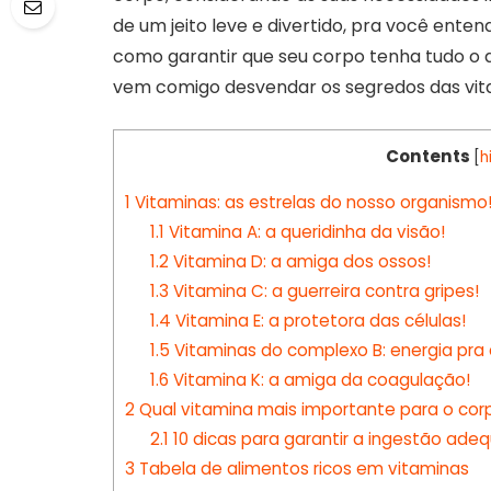
de um jeito leve e divertido, pra você ente
como garantir que seu corpo tenha tudo o qu
vem comigo desvendar os segredos das vit
Contents
[
h
1
Vitaminas: as estrelas do nosso organismo
1.1
Vitamina A: a queridinha da visão!
1.2
Vitamina D: a amiga dos ossos!
1.3
Vitamina C: a guerreira contra gripes!
1.4
Vitamina E: a protetora das células!
1.5
Vitaminas do complexo B: energia pra 
1.6
Vitamina K: a amiga da coagulação!
2
Qual vitamina mais importante para o co
2.1
10 dicas para garantir a ingestão ade
3
Tabela de alimentos ricos em vitaminas