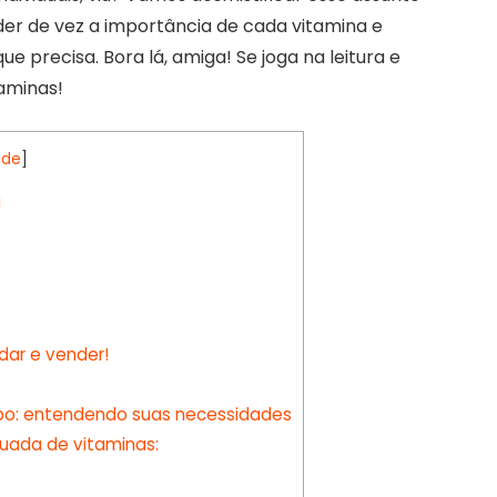
nder de vez a importância de cada vitamina e
e precisa. Bora lá, amiga! Se joga na leitura e
aminas!
ide
]
!
dar e vender!
rpo: entendendo suas necessidades
quada de vitaminas: