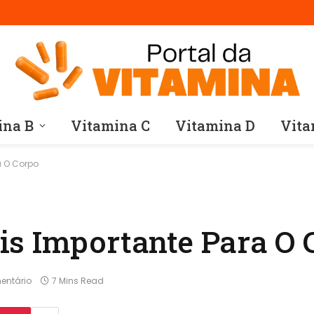
ina B
Vitamina C
Vitamina D
Vita
a O Corpo
is Importante Para O 
entário
7 Mins Read