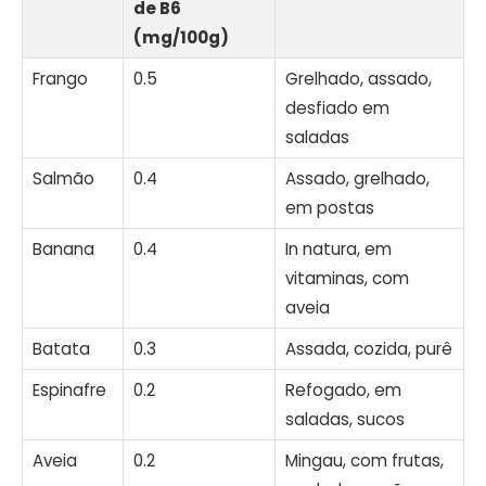
de B6
(mg/100g)
Frango
0.5
Grelhado, assado,
desfiado em
saladas
Salmão
0.4
Assado, grelhado,
em postas
Banana
0.4
In natura, em
vitaminas, com
aveia
Batata
0.3
Assada, cozida, purê
Espinafre
0.2
Refogado, em
saladas, sucos
Aveia
0.2
Mingau, com frutas,