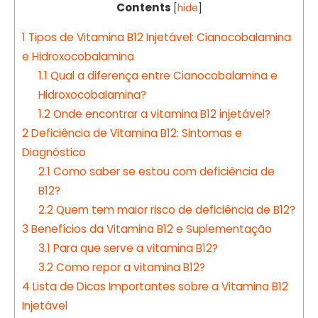
Contents
[
hide
]
1
Tipos de Vitamina B12 Injetável: Cianocobalamina
e Hidroxocobalamina
1.1
Qual a diferença entre Cianocobalamina e
Hidroxocobalamina?
1.2
Onde encontrar a vitamina B12 injetável?
2
Deficiência de Vitamina B12: Sintomas e
Diagnóstico
2.1
Como saber se estou com deficiência de
B12?
2.2
Quem tem maior risco de deficiência de B12?
3
Benefícios da Vitamina B12 e Suplementação
3.1
Para que serve a vitamina B12?
3.2
Como repor a vitamina B12?
4
Lista de Dicas Importantes sobre a Vitamina B12
Injetável