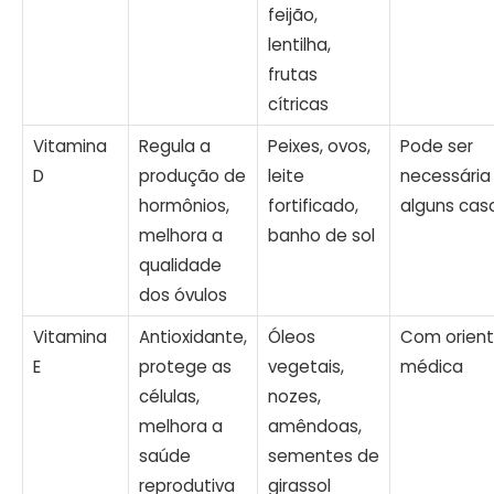
feijão,
lentilha,
frutas
cítricas
Vitamina
Regula a
Peixes, ovos,
Pode ser
D
produção de
leite
necessári
hormônios,
fortificado,
alguns cas
melhora a
banho de sol
qualidade
dos óvulos
Vitamina
Antioxidante,
Óleos
Com orien
E
protege as
vegetais,
médica
células,
nozes,
melhora a
amêndoas,
saúde
sementes de
reprodutiva
girassol