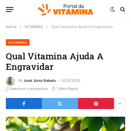
Home
VITAMINAS
Qual Vitamina Ajuda A Engravidar
»
»
VITAMINAS
Qual Vitamina Ajuda A
Engravidar
By
José Júnio Rabelo
11/03/2025
Nenhum comentário
7 Mins Read