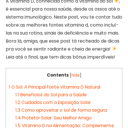
A vitamina D, conhecida como a vitamina do sol
,
é essencial para nossa saúde, desde os ossos até o
sistema imunológico. Neste post, vou te contar tudo
sobre as melhores fontes vitamina d, como incluí-
las na sua rotina, sinais de deficiência e muito mais.
Bora lá, amiga, que esse post tá recheado de dicas
pra você se sentir radiante e cheia de energia!
Leia até o final, que tem dicas bônus imperdíveis!
Contents
[
hide
]
1
O Sol: A Principal Fonte Vitamina D Natural
1.1
Benefícios do Sol para a Saúde
1.2
Cuidados com a Exposição Solar
1.3
Como aproveitar o sol de forma segura:
1.4
Protetor Solar: Seu Melhor Amigo
1.5
Vitamina D na Alimentação: Complemente