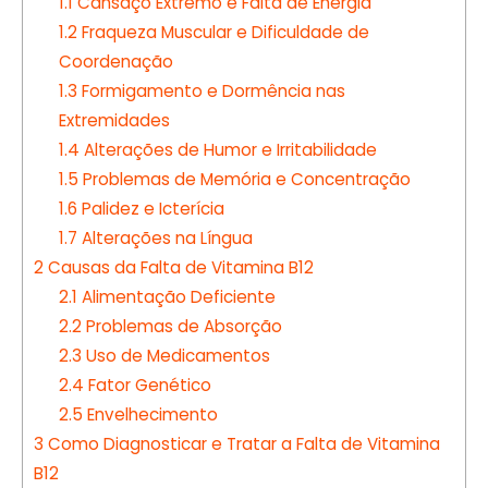
1.1
Cansaço Extremo e Falta de Energia
1.2
Fraqueza Muscular e Dificuldade de
Coordenação
1.3
Formigamento e Dormência nas
Extremidades
1.4
Alterações de Humor e Irritabilidade
1.5
Problemas de Memória e Concentração
1.6
Palidez e Icterícia
1.7
Alterações na Língua
2
Causas da Falta de Vitamina B12
2.1
Alimentação Deficiente
2.2
Problemas de Absorção
2.3
Uso de Medicamentos
2.4
Fator Genético
2.5
Envelhecimento
3
Como Diagnosticar e Tratar a Falta de Vitamina
B12