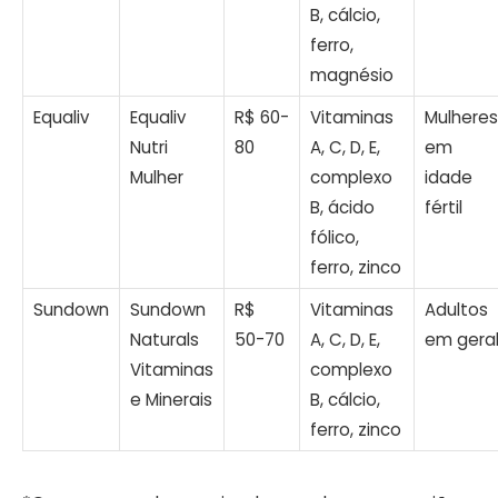
B, cálcio,
ferro,
magnésio
Equaliv
Equaliv
R$ 60-
Vitaminas
Mulheres
Nutri
80
A, C, D, E,
em
Mulher
complexo
idade
B, ácido
fértil
fólico,
ferro, zinco
Sundown
Sundown
R$
Vitaminas
Adultos
Naturals
50-70
A, C, D, E,
em gera
Vitaminas
complexo
e Minerais
B, cálcio,
ferro, zinco