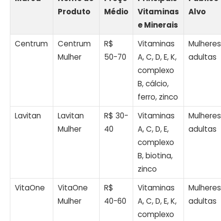
Produto
Médio
Vitaminas
Alvo
e Minerais
Centrum
Centrum
R$
Vitaminas
Mulheres
Mulher
50-70
A, C, D, E, K,
adultas
complexo
B, cálcio,
ferro, zinco
Lavitan
Lavitan
R$ 30-
Vitaminas
Mulheres
Mulher
40
A, C, D, E,
adultas
complexo
B, biotina,
zinco
VitaOne
VitaOne
R$
Vitaminas
Mulheres
Mulher
40-60
A, C, D, E, K,
adultas
complexo