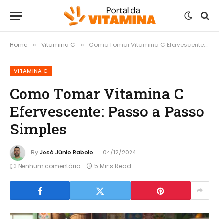
Home
Vitamina C
Como Tomar Vitamina C Efervescente: Passo a Passo Simples
»
»
VITAMINA C
Como Tomar Vitamina C
Efervescente: Passo a Passo
Simples
By
José Júnio Rabelo
04/12/2024
Nenhum comentário
5 Mins Read