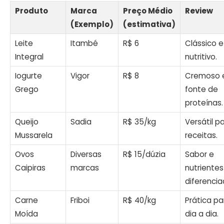
Produto
Marca
Preço Médio
Review
(Exemplo)
(estimativa)
Leite
Itambé
R$ 6
Clássico e
Integral
nutritivo.
Iogurte
Vigor
R$ 8
Cremoso 
Grego
fonte de
proteínas.
Queijo
Sadia
R$ 35/kg
Versátil p
Mussarela
receitas.
Ovos
Diversas
R$ 15/dúzia
Sabor e
Caipiras
marcas
nutrientes
diferencia
Carne
Friboi
R$ 40/kg
Prática pa
Moída
dia a dia.