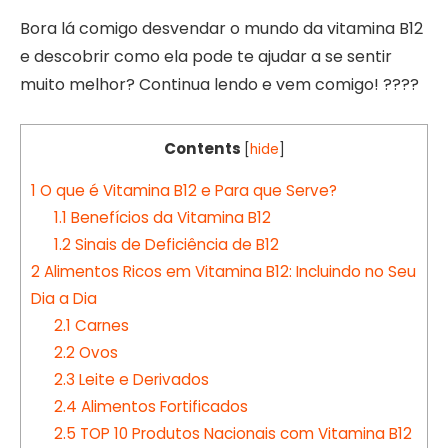
Bora lá comigo desvendar o mundo da vitamina B12
e descobrir como ela pode te ajudar a se sentir
muito melhor? Continua lendo e vem comigo! ????
Contents
[
hide
]
1
O que é Vitamina B12 e Para que Serve?
1.1
Benefícios da Vitamina B12
1.2
Sinais de Deficiência de B12
2
Alimentos Ricos em Vitamina B12: Incluindo no Seu
Dia a Dia
2.1
Carnes
2.2
Ovos
2.3
Leite e Derivados
2.4
Alimentos Fortificados
2.5
TOP 10 Produtos Nacionais com Vitamina B12