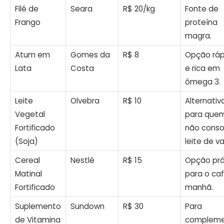
Filé de
Seara
R$ 20/kg
Fonte de
Frango
proteína
magra.
Atum em
Gomes da
R$ 8
Opção ráp
Lata
Costa
e rica em
ômega 3.
Leite
Olvebra
R$ 10
Alternativ
Vegetal
para que
Fortificado
não cons
(Soja)
leite de v
Cereal
Nestlé
R$ 15
Opção prá
Matinal
para o ca
Fortificado
manhã.
Suplemento
Sundown
R$ 30
Para
de Vitamina
compleme