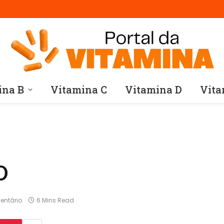
ina B
Vitamina C
Vitamina D
Vita
D
ntário
6 Mins Read