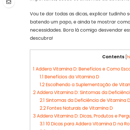
Vou te dar todas as dicas, explicar tudinh
batendo um papo, e ainda te mostrar como 
necessidades. Bora lá comigo desvendar ess
descubra!
Contents
[
h
1
Addera Vitamina D: Benefícios e Como Esco
1.1
Benefícios da Vitamina D
1.2
Escolhendo a Suplementação de Vita
2
Addera Vitamina D: Sintomas da Deficiênci
2.1
Sintomas da Deficiência de Vitamina 
2.2
Fontes Naturais de Vitamina D
3
Addera Vitamina D: Dicas, Produtos e Per
3.1
10 Dicas para Addera Vitamina D na Ro