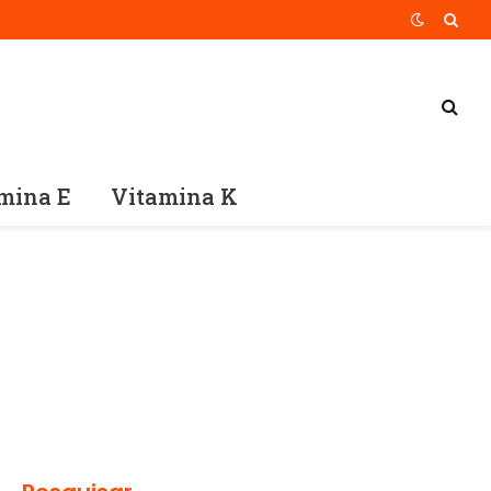
mina E
Vitamina K