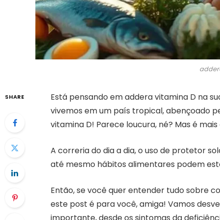
adder
Está pensando em addera vitamina D na sua r
SHARE
vivemos em um país tropical, abençoado pe
vitamina D! Parece loucura, né? Mas é mai
A correria do dia a dia, o uso de protetor s
até mesmo hábitos alimentares podem estar
Então, se você quer entender tudo sobre c
este post é para você, amiga! Vamos desven
importante, desde os sintomas da deficiên