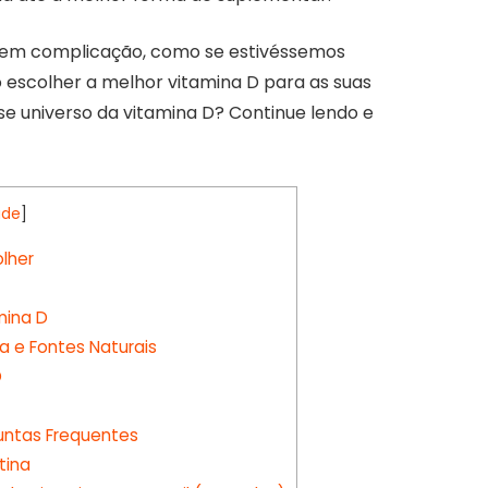
o sem complicação, como se estivéssemos
escolher a melhor vitamina D para as suas
e universo da vitamina D? Continue lendo e
ide
]
lher
mina D
a e Fontes Naturais
D
guntas Frequentes
tina