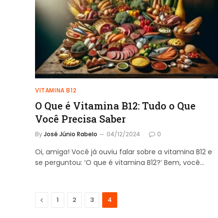
VITAMINA B12
O Que é Vitamina B12: Tudo o Que
Você Precisa Saber
By
José Júnio Rabelo
04/12/2024
0
Oi, amiga! Você já ouviu falar sobre a vitamina B12 e
se perguntou: ‘O que é vitamina B12?’ Bem, você…
Previous
1
2
3
4